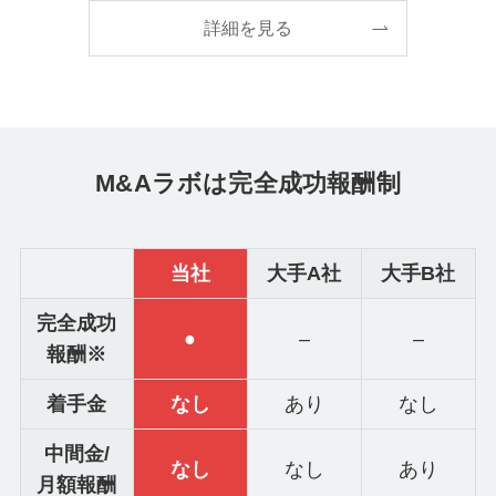
詳細を見る
M&Aラボは完全成功報酬制
当社
大手A社
大手B社
完全成功
●
–
–
報酬※
着手金
なし
あり
なし
中間金/
なし
なし
あり
月額報酬