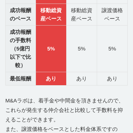
成功報酬
移動総資
移動総資
譲渡価格
のベース
産ベース
産ベース
ベース
成功報酬
の手数料
（5億円
5%
5%
5%
以下で比
較）
最低報酬
あり
あり
あり
M&Aラボは、着手金や中間金を頂きませんので、
これらが発生する仲介会社と比較して手数料を抑
えることができます。
また、譲渡価格をベースとした料金体系ですの