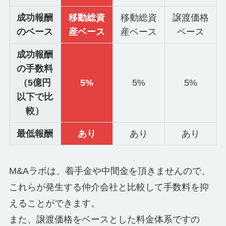
成功報酬
移動総資
移動総資
譲渡価格
のベース
産ベース
産ベース
ベース
成功報酬
の手数料
（5億円
5%
5%
5%
以下で比
較）
最低報酬
あり
あり
あり
M&Aラボは、着手金や中間金を頂きませんので、
これらが発生する仲介会社と比較して手数料を抑
えることができます。
また、譲渡価格をベースとした料金体系ですの