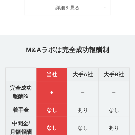
詳細を見る
M&Aラボは完全成功報酬制
当社
大手A社
大手B社
完全成功
●
–
–
報酬※
着手金
なし
あり
なし
中間金/
なし
なし
あり
月額報酬